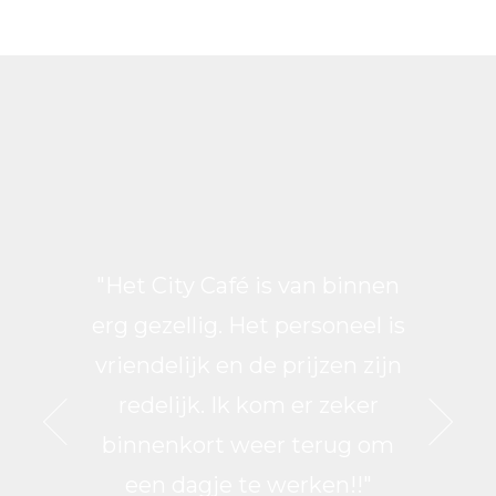
 te
"Het City Café is van binnen
"L
n goede
erg gezellig. Het personeel is
ontspa
elijk
vriendelijk en de prijzen zijn
kop 
prettige
redelijk. Ik kom er zeker
persone
binnenkort weer terug om
een dagje te werken!!"
4