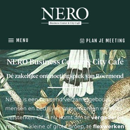
MENU
PLAN JE MEETING
NERO Business Center & City Café
Dé zakelijke ontmoetingsplek van Roermond
NERO is een bruisend verzamelgebouw waar
mensen en bedrijven samenkomen en elkaar
versterken. Of je nu komt om te
vergaderen
met een kleine of grote groep, te
flexwerken