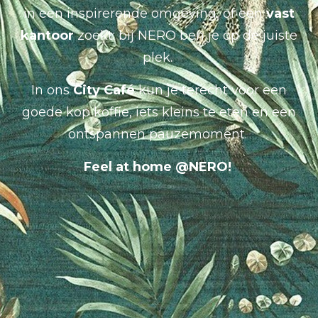
in een inspirerende omgeving, of een
vast
kantoor
zoekt: bij NERO ben je op de juiste
plek.
In ons
City Café
kun je terecht voor een
goede kop koffie, iets kleins te eten en een
ontspannen pauzemoment.
Feel at home @NERO!