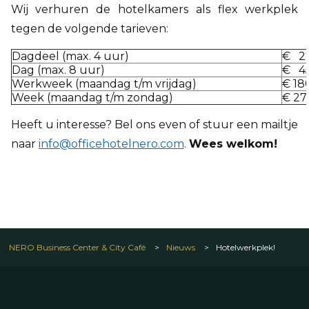
Wij verhuren de hotelkamers als flex werkplek
tegen de volgende tarieven:
Dagdeel (max. 4 uur)
€ 27
Dag (max. 8 uur)
€ 45
Werkweek (maandag t/m vrijdag)
€ 18
Week (maandag t/m zondag)
€ 27
Heeft u interesse? Bel ons even of stuur een mailtje
naar
info@officehotelnero.com
.
Wees welkom!
NERO Business Center & City Café
>
Nieuws
>
Hotelwerkplek!